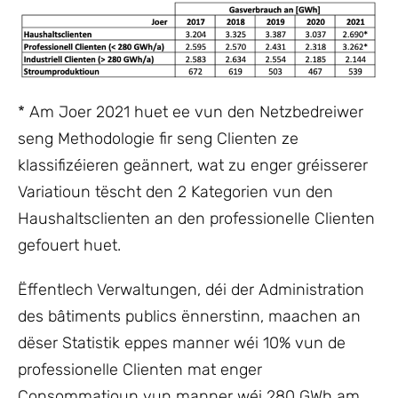
* Am Joer 2021 huet ee vun den Netzbedreiwer
seng Methodologie fir seng Clienten ze
klassifizéieren geännert, wat zu enger gréisserer
Variatioun tëscht den 2 Kategorien vun den
Haushaltsclienten an den professionelle Clienten
gefouert huet.
Ëffentlech Verwaltungen, déi der Administration
des bâtiments publics ënnerstinn, maachen an
dëser Statistik eppes manner wéi 10% vun de
professionelle Clienten mat enger
Consommatioun vun manner wéi 280 GWh am