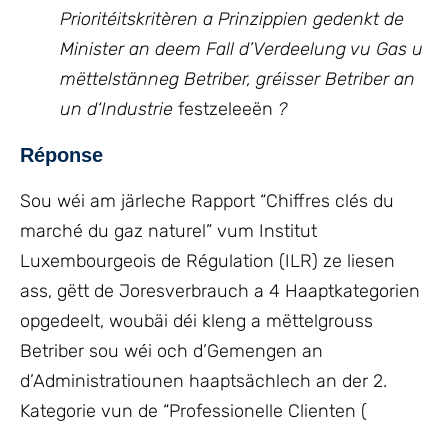
Prioritéitskritèren a Prinzippien gedenkt de
Minister an deem Fall d’Verdeelung vu Gas u
mëttelstänneg Betriber, gréisser Betriber an
un d‘Industrie
festzeleeën
?
Réponse
Sou wéi am järleche Rapport “Chiffres clés du
marché du gaz naturel” vum Institut
Luxembourgeois de Régulation (ILR) ze liesen
ass, gëtt de Joresverbrauch a 4 Haaptkategorien
opgedeelt, woubäi déi kleng a mëttelgrouss
Betriber sou wéi och d’Gemengen an
d’Administratiounen haaptsächlech an der 2.
Kategorie vun de “Professionelle Clienten (