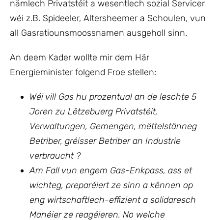
nämlech Privatstéit a wesentlech sozial Servicer
wéi z.B. Spideeler, Altersheemer a Schoulen, vun
all Gasratiounsmoossnamen ausgeholl sinn.
An deem Kader wollte mir dem Här
Energieminister folgend Froe stellen:
Wéi vill Gas hu prozentual an de leschte 5
Joren zu Lëtzebuerg Privatstéit,
Verwaltungen, Gemengen, mëttelstänneg
Betriber, gréisser Betriber an Industrie
verbraucht ?
Am Fall vun engem Gas-Enkpass, ass et
wichteg, preparéiert ze sinn a kënnen op
eng wirtschaftlech-effizient a solidaresch
Manéier ze reagéieren. No welche