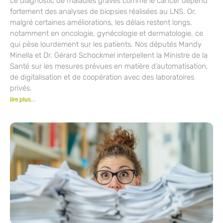
Le diagnostic de maladies graves comme le cancer dépend
fortement des analyses de biopsies réalisées au LNS. Or,
malgré certaines améliorations, les délais restent longs,
notamment en oncologie, gynécologie et dermatologie, ce
qui pèse lourdement sur les patients. Nos députés Mandy
Minella et Dr. Gérard Schockmel interpellent la Ministre de la
Santé sur les mesures prévues en matière d’automatisation,
de digitalisation et de coopération avec des laboratoires
privés.
lire plus...