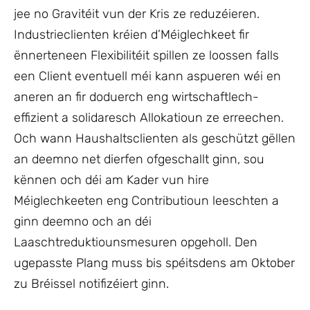
jee no Gravitéit vun der Kris ze reduzéieren.
Industrieclienten kréien d’Méiglechkeet fir
ënnerteneen Flexibilitéit spillen ze loossen falls
een Client eventuell méi kann aspueren wéi en
aneren an fir doduerch eng wirtschaftlech-
effizient a solidaresch Allokatioun ze erreechen.
Och wann Haushaltsclienten als geschützt gëllen
an deemno net dierfen ofgeschallt ginn, sou
kënnen och déi am Kader vun hire
Méiglechkeeten eng Contributioun leeschten a
ginn deemno och an déi
Laaschtreduktiounsmesuren opgeholl. Den
ugepasste Plang muss bis spéitsdens am Oktober
zu Bréissel notifizéiert ginn.