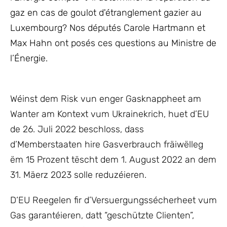
gaz en cas de goulot d'étranglement gazier au
Luxembourg? Nos députés Carole Hartmann et
Max Hahn ont posés ces questions au Ministre de
l’Énergie.
Wéinst dem Risk vun enger Gasknappheet am
Wanter am Kontext vum Ukrainekrich, huet d’EU
de 26. Juli 2022 beschloss, dass
d’Memberstaaten hire Gasverbrauch fräiwëlleg
ëm 15 Prozent tëscht dem 1. August 2022 an dem
31. Mäerz 2023 solle reduzéieren.
D‘EU Reegelen fir d’Versuergungssécherheet vum
Gas garantéieren, datt “geschützte Clienten”,