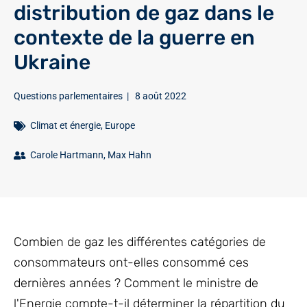
distribution de gaz dans le
contexte de la guerre en
Ukraine
Questions parlementaires
|
8 août 2022
Climat et énergie
,
Europe
Carole Hartmann
,
Max Hahn
Combien de gaz les différentes catégories de
consommateurs ont-elles consommé ces
dernières années ? Comment le ministre de
l'Energie compte-t-il déterminer la répartition du