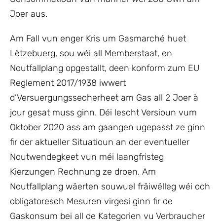
Joer aus.
Am Fall vun enger Kris um Gasmarché huet
Lëtzebuerg, sou wéi all Memberstaat, en
Noutfallplang opgestallt, deen konform zum EU
Reglement 2017/1938 iwwert
d’Versuergungssecherheet am Gas all 2 Joer à
jour gesat muss ginn. Déi lescht Versioun vum
Oktober 2020 ass am gaangen ugepasst ze ginn
fir der aktueller Situatioun an der eventueller
Noutwendegkeet vun méi laangfristeg
Kierzungen Rechnung ze droen. Am
Noutfallplang wäerten souwuel fräiwëlleg wéi och
obligatoresch Mesuren virgesi ginn fir de
Gaskonsum bei all de Kategorien vu Verbraucher