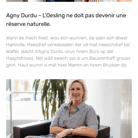
Agny Durdu – L’Oesling ne doit pas devenir une
réserve naturelle.
Wann ee mech freet, wou ech wunnen, da soen ech léiwer
Hamiville. Heesdref verwiesselen der vill mat Heeschdref bei
Walfer, laacht d’Agny Durdu virun hirem Büro op der
Haaptstrooss. Net wäit ewech ass si um Bauerenhaff grouss
ginn. Haut wunnt si mat hirer Mamm an hirem Brudder do.