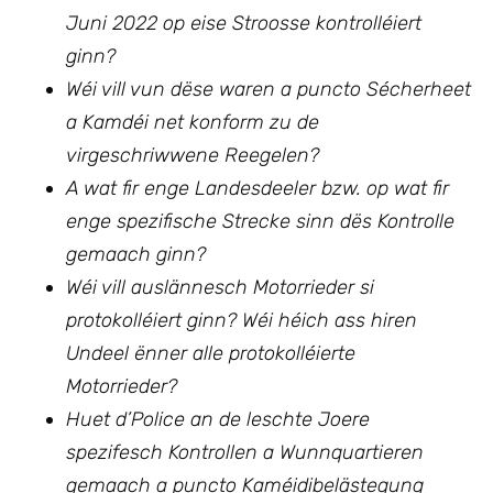
Juni 2022 op eise Stroosse kontrolléiert
ginn?
Wéi vill vun dëse waren a puncto Sécherheet
a Kamdéi net konform zu de
virgeschriwwene Reegelen?
A wat fir enge Landesdeeler bzw. op wat fir
enge spezifische Strecke sinn dës Kontrolle
gemaach ginn?
Wéi vill auslännesch Motorrieder si
protokolléiert ginn? Wéi héich ass hiren
Undeel ënner alle protokolléierte
Motorrieder?
Huet d’Police an de leschte Joere
spezifesch Kontrollen a Wunnquartieren
gemaach a puncto Kaméidibelästegung