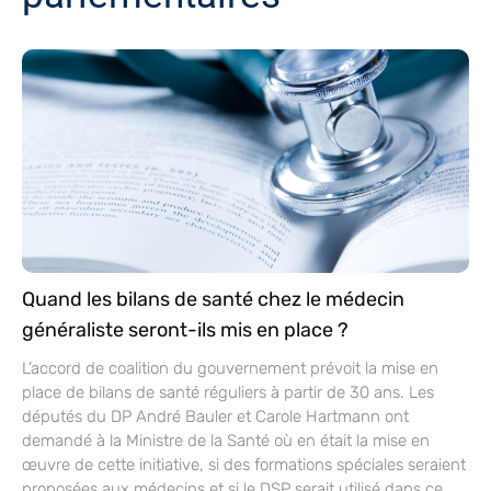
Quand les bilans de santé chez le médecin
généraliste seront-ils mis en place ?
L’accord de coalition du gouvernement prévoit la mise en
place de bilans de santé réguliers à partir de 30 ans. Les
députés du DP André Bauler et Carole Hartmann ont
demandé à la Ministre de la Santé où en était la mise en
œuvre de cette initiative, si des formations spéciales seraient
proposées aux médecins et si le DSP serait utilisé dans ce