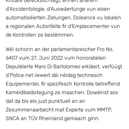
Krittäre berécksiichtegt, ënnert anerem
d’Accidentologie, d’Auswäertunge vun eisen
automatiséierten Zielungen, Doleance vu lokalen
a regionalen Autoritéite fir d‘Emplacementer vun
de Kontrollen ze bestëmmen.
Wéi schonn an der parlamentarescher Fro No.
6407 vum 27. Juni 2022 vum honorabelen
Deputéierte Mars Di Bartolomeo erkläert, verfüügt
d’Police net iwwert déi néideg technesch
Equipementer, fir spezifesch Kontrolle betreffend
Kaméidibelästegung ze maachen. Dowéinst ass
dat da bis elo just punktuell an an
Zesummenaarbecht mat Experte vum MMTP,
SNCA an TÜV Rheinland gemaach ginn.