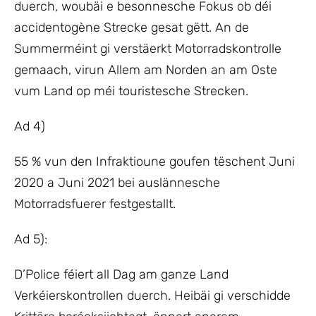
duerch, woubäi e besonnesche Fokus ob déi
accidentogène Strecke gesat gëtt. An de
Summerméint gi verstäerkt Motorradskontrolle
gemaach, virun Allem am Norden an am Oste
vum Land op méi touristesche Strecken.
Ad 4)
55 % vun den Infraktioune goufen tëschent Juni
2020 a Juni 2021 bei auslännesche
Motorradsfuerer festgestallt.
Ad 5):
D’Police féiert all Dag am ganze Land
Verkéierskontrollen duerch. Heibäi gi verschidde