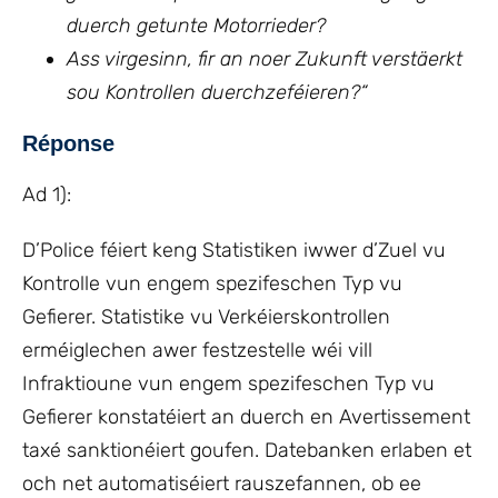
duerch getunte Motorrieder?
Ass virgesinn, fir an noer Zukunft verstäerkt
sou Kontrollen duerchzeféieren?
“
Réponse
Ad 1):
D’Police féiert keng Statistiken iwwer d’Zuel vu
Kontrolle vun engem spezifeschen Typ vu
Gefierer. Statistike vu Verkéierskontrollen
erméiglechen awer festzestelle wéi vill
Infraktioune vun engem spezifeschen Typ vu
Gefierer konstatéiert an duerch en Avertissement
taxé sanktionéiert goufen. Datebanken erlaben et
och net automatiséiert rauszefannen, ob ee