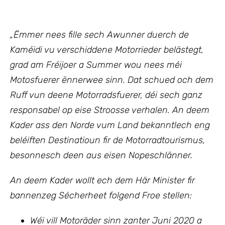
„Ëmmer nees fille sech Awunner duerch de
Kaméidi vu verschiddene Motorrieder belästegt,
grad am Fréijoer a Summer wou nees méi
Motosfuerer ënnerwee sinn. Dat schued och dem
Ruff vun deene Motorradsfuerer, déi sech ganz
responsabel op eise Stroosse verhalen. An deem
Kader ass den Norde vum Land bekanntlech eng
beléiften Destinatioun fir de Motorradtourismus,
besonnesch deen aus eisen Nopeschlänner.
An deem Kader wollt ech
dem Här Minister fir
bannenzeg Sécherheet
folg
end Froe stellen:
Wéi vill Motoräder sinn zanter Juni 2020 a