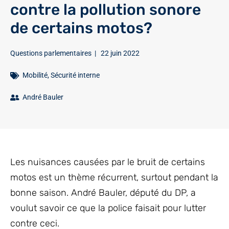
contre la pollution sonore
de certains motos?
Questions parlementaires
|
22 juin 2022
Mobilité
,
Sécurité interne
André Bauler
Les nuisances causées par le bruit de certains
motos est un thème récurrent, surtout pendant la
bonne saison. André Bauler, député du DP, a
voulut savoir ce que la police faisait pour lutter
contre ceci.