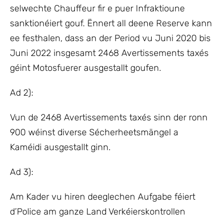
selwechte Chauffeur fir e puer Infraktioune
sanktionéiert gouf. Ënnert all deene Reserve kann
ee festhalen, dass an der Period vu Juni 2020 bis
Juni 2022 insgesamt 2468 Avertissements taxés
géint Motosfuerer ausgestallt goufen.
Ad 2):
Vun de 2468 Avertissements taxés sinn der ronn
900 wéinst diverse Sécherheetsmängel a
Kaméidi ausgestallt ginn.
Ad 3):
Am Kader vu hiren deeglechen Aufgabe féiert
d’Police am ganze Land Verkéierskontrollen