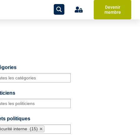
Devenir
membre
égories
ticiens
ts politiques
curité interne (15)