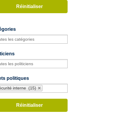
égories
ticiens
ts politiques
curité interne (15)