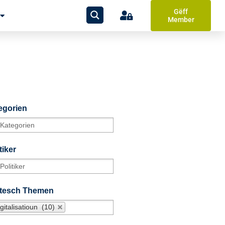
Gëff
Member
egorien
tiker
itesch Themen
gitalisatioun (10)