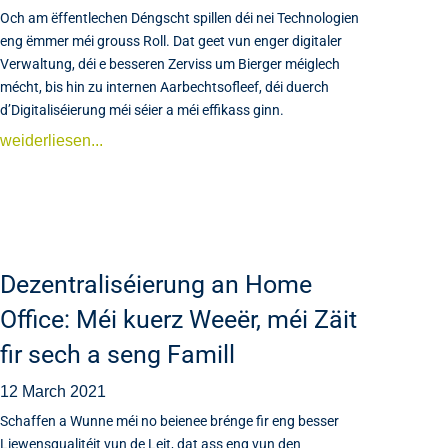
Och am ëffentlechen Déngscht spillen déi nei Technologien
eng ëmmer méi grouss Roll. Dat geet vun enger digitaler
Verwaltung, déi e besseren Zerviss um Bierger méiglech
mécht, bis hin zu internen Aarbechtsofleef, déi duerch
d’Digitaliséierung méi séier a méi effikass ginn.
weiderliesen...
Dezentraliséierung an Home
Office: Méi kuerz Weeër, méi Zäit
fir sech a seng Famill
12 March 2021
Schaffen a Wunne méi no beienee brénge fir eng besser
Liewensqualitéit vun de Leit, dat ass eng vun den