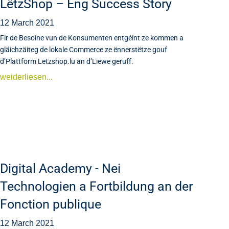
LëtzShop – Eng Success Story
12 March 2021
Fir de Besoine vun de Konsumenten entgéint ze kommen a
gläichzäiteg de lokale Commerce ze ënnerstëtze gouf
d’Plattform Letzshop.lu an d’Liewe geruff.
weiderliesen...
Digital Academy - Nei
Technologien a Fortbildung an der
Fonction publique
12 March 2021