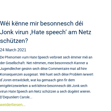
Wéi kënne mir besonnesch déi
Jonk virun ‚Hate speech‘ am Netz
schützen?
24 March 2021
De Phenomen vum Hate Speech verbreet sech ëmmer méi an
der Gesellschaft. Net nëmmen, mee besonnesch Kanner a
Jugendlecher gesinn sech dëse Commentaire mat all hire
Konsequenzen ausgesat. Wéi huet sech dëse Problem iwwert
d’Joren entwéckelt, wat ka gemaach ginn fir dem
entgéintzewierken a wéi kënne besonnesch déi Jonk sech
virun Hate Speech am Netz schützen a sech dogéint wieren.
D’Deputéiert Carole...
weiderliesen...