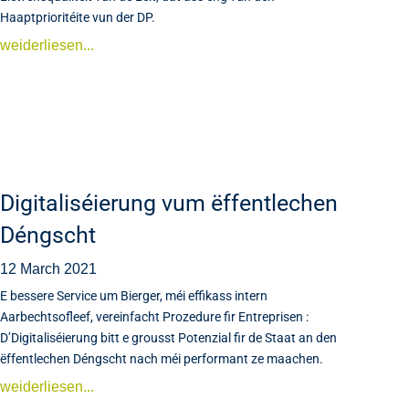
Haaptprioritéite vun der DP.
weiderliesen...
Digitaliséierung vum ëffentlechen
Déngscht
12 March 2021
E bessere Service um Bierger, méi effikass intern
Aarbechtsofleef, vereinfacht Prozedure fir Entreprisen :
D’Digitaliséierung bitt e grousst Potenzial fir de Staat an den
ëffentlechen Déngscht nach méi performant ze maachen.
weiderliesen...