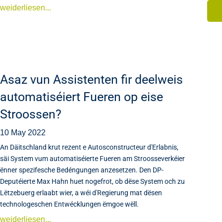
weiderliesen...
Asaz vun Assistenten fir deelweis
automatiséiert Fueren op eise
Stroossen?
10 May 2022
An Däitschland krut rezent e Autosconstructeur d'Erlabnis,
säi System vum automatiséierte Fueren am Stroosseverkéier
ënner spezifesche Bedéngungen anzesetzen. Den DP-
Deputéierte Max Hahn huet nogefrot, ob dëse System och zu
Lëtzebuerg erlaabt wier, a wéi d'Regierung mat dësen
technologeschen Entwécklungen ëmgoe wëll.
weiderliesen...