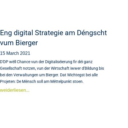
Eng digital Strategie am Déngscht
vum Bierger
15 March 2021
D'DP wëll Chance vun der Digitaliséierung fir déi ganz
Gesellschaft notzen, vun der Wirtschaft iwwer d'Bildung bis
bei den Verwaltungen um Bierger. Dat Wichtegst bei alle
Projeten: De Mënsch soll am Mëttelpunkt stoen.
weiderliesen...