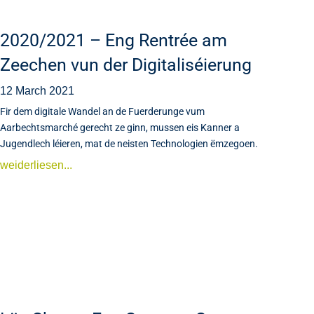
2020/2021 – Eng Rentrée am
Zeechen vun der Digitaliséierung
12 March 2021
Fir dem digitale Wandel an de Fuerderunge vum
Aarbechtsmarché gerecht ze ginn, mussen eis Kanner a
Jugendlech léieren, mat de neisten Technologien ëmzegoen.
weiderliesen...