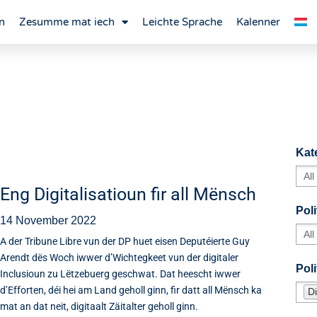
n
Zesumme mat iech
Leichte Sprache
Kalenner
Kat
Eng Digitalisatioun fir all Mënsch
Poli
14 November 2022
A der Tribune Libre vun der DP huet eisen Deputéierte Guy
Arendt dës Woch iwwer d’Wichtegkeet vun der digitaler
Pol
Inclusioun zu Lëtzebuerg geschwat. Dat heescht iwwer
d’Efforten, déi hei am Land geholl ginn, fir datt all Mënsch ka
Di
mat an dat neit, digitaalt Zäitalter geholl ginn.