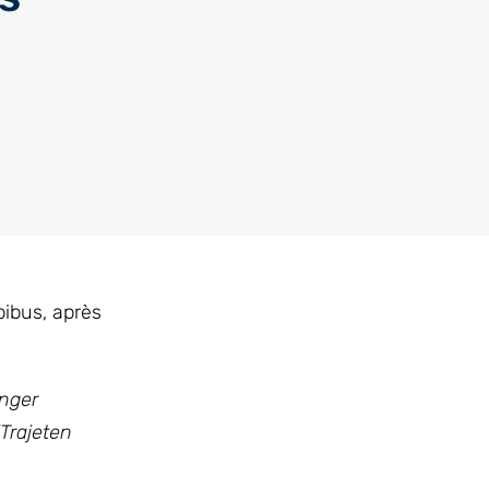
bibus, après
nger
Trajeten