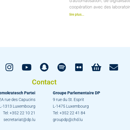
d’automatisation, de digitalisat
coopération avec des laboratoir
lire plus...
Contact
emokratesch Partei
Groupe Parlementaire DP
2A rue des Capucins
9 rue du St. Esprit
L-1313 Luxembourg
L-1475 Luxembourg
Tel: +352 22 10 21
Tel: +352 22 41 84
secretariat@dp.lu
groupdp@chd.lu