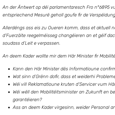
An der Äntwert op déi parlamentaresch Fro n°6895 v
entspriechend Mesurë geholl goufe fir de Verspéidun
Allerdéngs ass eis zu Oueren komm, dass et aktuell 
d’Fuerzäite reegelméisseg changéieren an et géif da
soudass d’Leit e verpassen.
An deem Kader wollte mir
dem Här Minister fir Mobili
Kann den Här Minister dës Informatioune confir
Wat sinn d’Grënn dofir, dass et weiderhi Problem
Wéi vill Reklamatioune kruten d’Servicer vum 
Wéi wëll den Mobilitéitsminister an Zukunft en
garantéieren?
Ass an deem Kader virgesinn, weider Personal a