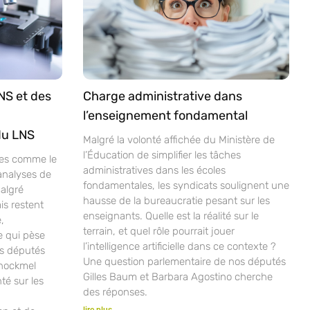
NS et des
Charge administrative dans
l’enseignement fondamental
du LNS
Malgré la volonté affichée du Ministère de
l’Éducation de simplifier les tâches
ves comme le
administratives dans les écoles
analyses de
fondamentales, les syndicats soulignent une
malgré
hausse de la bureaucratie pesant sur les
is restent
enseignants. Quelle est la réalité sur le
,
terrain, et quel rôle pourrait jouer
e qui pèse
l’intelligence artificielle dans ce contexte ?
os députés
Une question parlementaire de nos députés
chockmel
Gilles Baum et Barbara Agostino cherche
nté sur les
des réponses.
lire plus...