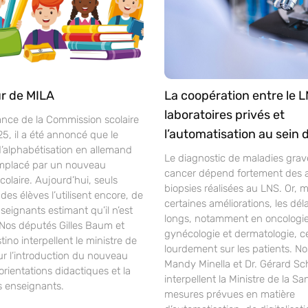
r de MILA
La coopération entre le L
laboratoires privés et
ance de la Commission scolaire
l’automatisation au sein 
25, il a été annoncé que le
alphabétisation en allemand
Le diagnostic de maladies gra
mplacé par un nouveau
cancer dépend fortement des 
laire. Aujourd’hui, seuls
biopsies réalisées au LNS. Or, 
des élèves l’utilisent encore, de
certaines améliorations, les déla
ignants estimant qu’il n’est
longs, notamment en oncologie
 Nos députés Gilles Baum et
gynécologie et dermatologie, c
ino interpellent le ministre de
lourdement sur les patients. N
ur l’introduction du nouveau
Mandy Minella et Dr. Gérard S
orientations didactiques et la
interpellent la Ministre de la Sa
s enseignants.
mesures prévues en matière