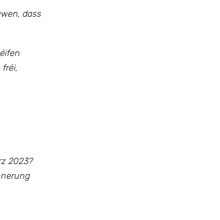
wwen, dass
éifen
fréi,
rz 2023?
ënnerung