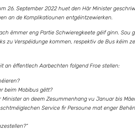
um 26. September 2022 huet den Här Minister geschri
gen an de Komplikatiounen entgéintzewierken.
nach ëmmer eng Partie Schwieregkeete géif ginn. Sou g
cks zu Verspéidunge kommen, respektiv de Bus kéim ze 
téit an ëffentlech Aarbechten
folgend Froe stellen:
méieren?
er beim Mobibus gëtt?
Här Minister an deem Zesummenhang vu Januar bis Mäe
 beschtméiglechen Service fir Persoune mat enger Beh
nzestellen?
“